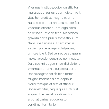
Vivamus tristique, odio non efficitur
malesuada, purus quam dictum elit,
vitae hendrerit ex magna et urna.
Nulla sed blandit ante, eu auctor felis.
Vivamus ornare quam dignissim
odio tincidunt a eleifend. Maecenas
gravida porta purus est vestibulum.
Nam ut elit massa. Etiam metus
sapien, placerat eget volutpat eu,
ultrices id elit. Sed vel neque ac quam
molestie scelerisque nec non neque.
Duis sed mi augue imperdiet eleifend.
Vivamus rutrum a turpis eu porta.
Donec sagittis est eleifend tortor
feugiat, molestie diam dapibus.
Morbi tristique at erat at efficitur.
Donec efficitur, neque quis luctus et
aliquet, libero erat condimentum
arcu, at varius augue justo
condimentum tortor.