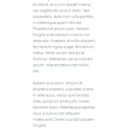
tincidunt, arcu orci laoreet massa,
nec sagittis elit urna in diam. Sed
consectetur dolor non nulla porttitor,
in scelerisque quam ultricies.
Phasellus et ipsum justo. Aenean
fringilla a fermentum mauris non
venenatis. Praesent at nulla aliquam,
fermentum ligula a eget, fermentum
metus. Morbi auctor sed dui et
rhoncus. Maecenas varius suscipit
ipsum, vitae et pretium est mollis
nec.
Nullam arcu enim, dictum at
pharetra pharetra, vulputate ut eros.
In ante lacus, varius quis facilisis
vitae, iaculis sit amet justo. Donec
hendrerit diam. Pellentesque egestas
risus a cursus nisl aliquam
malesuada. Donec suscipit posuere
fringilla.