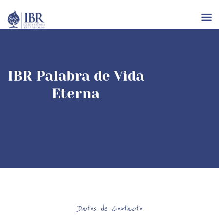
INICIO
IBR Palabra de Vida
NOSOTROS
Eterna
IGLESIAS
RECURSOS
EVENTOS
CONTACTO
Datos de Contacto