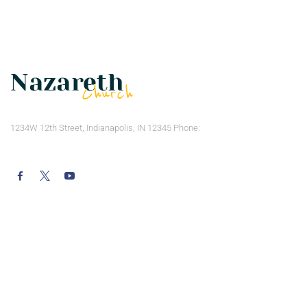
1234W 12th Street, Indianapolis, IN 12345 Phone:
(123) 123-4567
Our Mission
Our Events
Visión – Misión
Eventos
Visión – Misión
Eventos
Visión – Misión
Privacy Policy
Visión – Misión
Privacy Policy
Creemos
Privacy Policy