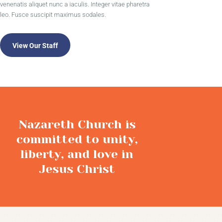
venenatis aliquet nunc a iaculis. Integer vitae pharetra
leo. Fusce suscipit maximus sodales.
View Our Staff
Nazareth Church is
committed to unity,
liberty, and love in
Jesus Christ