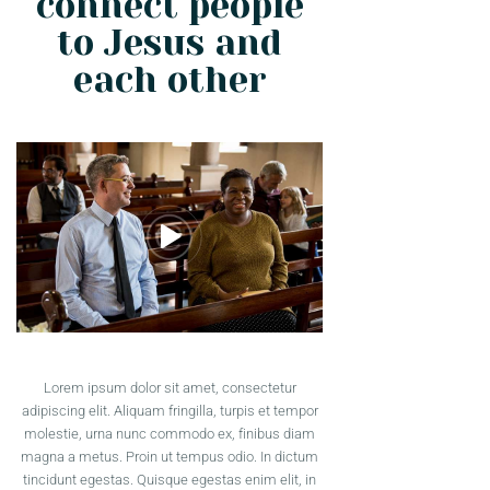
connect people
to Jesus and
each other
Lorem ipsum dolor sit amet, consectetur
adipiscing elit. Aliquam fringilla, turpis et tempor
molestie, urna nunc commodo ex, finibus diam
magna a metus. Proin ut tempus odio. In dictum
tincidunt egestas. Quisque egestas enim elit, in